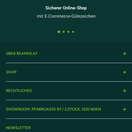
Sicherer Online-Shop
mit E-Commerce-Gütezeichen
ÜBER BEAMER.AT
Onlineshop von projektor.at Präsentationstechnik GmbH
SHOP
– herstellerunabhängiger Partner für Projektionstechnik in
Österreich seit über 30 Jahren.
Beamer
RECHTLICHES
Leinwände
Displays
Garantie
SHOWROOM: PFARRGASSE 87 / 2.STOCK, 1230 WIEN
Suche
Lieferung & Montage
Über Uns
Versand & Retouren
Montag-Donnerstag:
09:00-17:30
NEWSLETTER
AGBs