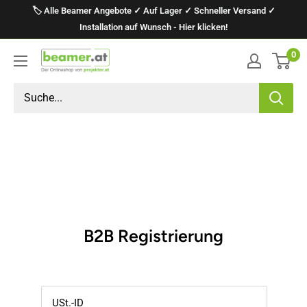
Direkt
🏷️ Alle Beamer Angebote ✓ Auf Lager ✓ Schneller Versand ✓
zum
Installation auf Wunsch - Hier klicken!
Inhalt
0
projektor.at
Präsentationstechnik
GmbH
B2B Registrierung