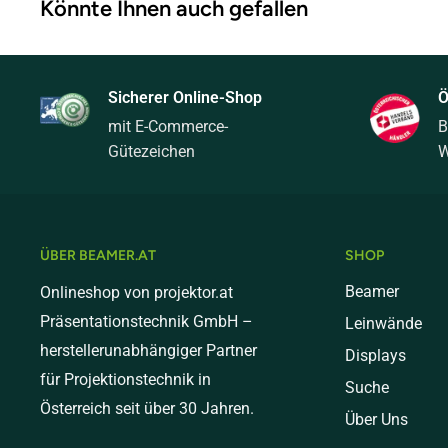
Könnte Ihnen auch gefallen
Standardversand (bis 10 kg) - € 9,00
Mediumversand (bis 20 kg) - € 20,00
Schwere Pakete (bis 31 kg) - € 40,00
Sicherer Online-Shop
Ö
mit E-Commerce-
B
Sperrgut (ab 31kg) - € 99,00
Gütezeichen
W
Versand nach Deutschland
Standardversand (bis 10 kg) - € 18,00
Mediumversand (bis 20 kg) - € 30,00
ÜBER BEAMER.AT
SHOP
Schwere Pakete (bis 31 kg) - € 60,00
Beamer
Onlineshop von projektor.at
Präsentationstechnik GmbH –
Leinwände
Sperrgut (ab 31kg) - € 149,00
herstellerunabhängiger Partner
Displays
Versand nach Italien
für Projektionstechnik in
Suche
Österreich seit über 30 Jahren.
Standardversand (bis 10 kg) - € 18,00
Über Uns