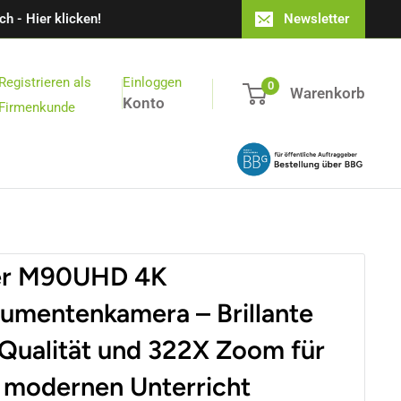
h - Hier klicken!
Newsletter
Registrieren als
Einloggen
0
Warenkorb
Konto
Firmenkunde
r M90UHD 4K
umentenkamera – Brillante
Qualität und 322X Zoom für
 modernen Unterricht