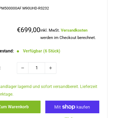
PM500000AF M90UHD-RS232
Sonderpreis
€699,00
inkl. MwSt.
Versandkosten
werden im Checkout berechnet.
estand:
Verfügbar (6 Stück)
:
andlager lagernd und sofort versandbereit. Lieferzeit
rktage.
Zum Warenkorb