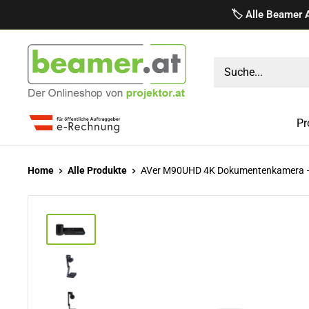
Direkt
🏷️ Alle Beamer 
zum
Inhalt
projektor.at
Präsentationstechnik
GmbH
Pr
Home
Alle Produkte
AVer M90UHD 4K Dokumentenkamera – 