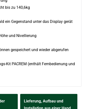
erung
ht bis zu 140,6kg
ld ein Gegenstand unter das Display gerät
Höhe und Nivellierung
önnen gespeichert und wieder abgerufen
ungs-Kit PACREM (enthält Fernbedienung und
der
Lieferung, Aufbau und
Installation aus einer Hand