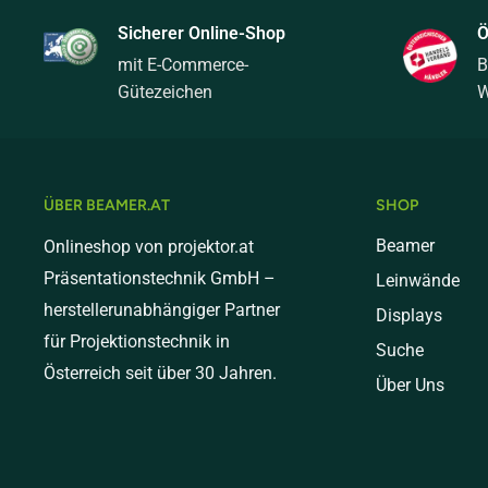
Schwere Pakete (bis 31 kg) - € 40,00
Sicherer Online-Shop
Ö
mit E-Commerce-
B
Sperrgut (ab 31kg) - € 99,00
Gütezeichen
W
Versand nach Deutschland
Standardversand (bis 10 kg) - € 18,00
Mediumversand (bis 20 kg) - € 30,00
ÜBER BEAMER.AT
SHOP
Schwere Pakete (bis 31 kg) - € 60,00
Beamer
Onlineshop von projektor.at
Präsentationstechnik GmbH –
Leinwände
Sperrgut (ab 31kg) - € 149,00
herstellerunabhängiger Partner
Displays
Versand nach Italien
für Projektionstechnik in
Suche
Österreich seit über 30 Jahren.
Standardversand (bis 10 kg) - € 18,00
Über Uns
Mediumversand (bis 20 kg) - € 30,00
Schwere Pakete (bis 31 kg) - € 60,00