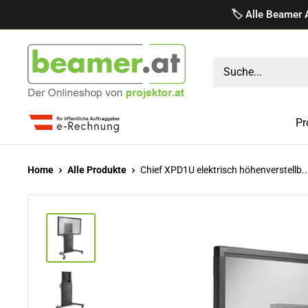
Direkt
🏷️ Alle Beamer 
zum
Inhalt
projektor.at
Präsentationstechnik
GmbH
Pr
Home
Alle Produkte
Chief XPD1U elektrisch höhenverstellb..