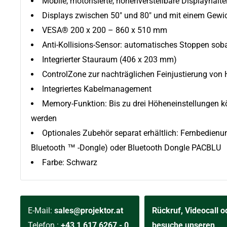
Mobile, motorisierte, höhenverstellbare Displayhalt
Displays zwischen 50" und 80" und mit einem Gewic
VESA
® 200 x 200 – 860 x 510 mm
Anti-Kollisions-Sensor: automatisches Stoppen soba
Integrierter Stauraum (406 x 203 mm)
ControlZone zur nachträglichen Feinjustierung von 
Integriertes Kabelmanagement
Memory-Funktion: Bis zu drei Höheneinstellungen k
werden
Optionales Zubehör separat erhältlich: Fernbedien
Bluetooth ™ -Dongle) oder Bluetooth Dongle PACBLU
Farbe: Schwarz
E-Mail:
sales@projektor.at
Rückruf, Videocall o
Telefon.:
+43 1 617 6267 - 0
besuche unseren