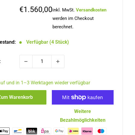
Sonderpreis
€1.560,00
inkl. MwSt.
Versandkosten
werden im Checkout
berechnet.
estand:
Verfügbar (4 Stück)
:
auf und in 1–3 Werktagen wieder verfügbar
Zum Warenkorb
Weitere
Bezahlmöglichkeiten