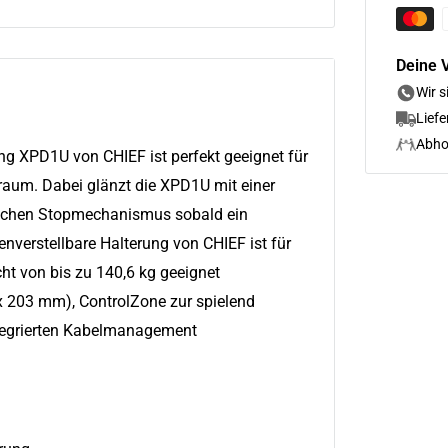
Deine V
Wir s
Lief
Abho
ung XPD1U von CHIEF ist perfekt geeignet für
raum. Dabei glänzt die XPD1U mit einer
schen Stopmechanismus sobald ein
enverstellbare Halterung von CHIEF ist für
ht von bis zu 140,6 kg geeignet
x 203 mm), ControlZone zur spielend
ntegrierten Kabelmanagement