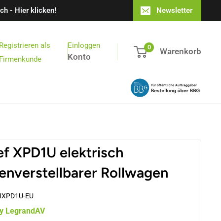
h - Hier klicken!
Newsletter
Registrieren als
Einloggen
0
Warenkorb
Konto
Firmenkunde
ef XPD1U elektrisch
enverstellbarer Rollwagen
IXPD1U-EU
by LegrandAV