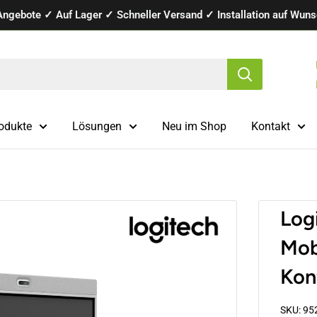
Angebote ✓ Auf Lager ✓ Schneller Versand ✓ Installation auf Wunsc
odukte
Lösungen
Neu im Shop
Kontakt
.
Log
Mobi
Kon
SKU:
95