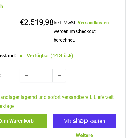
ch
Sonderpreis
€2.519,98
inkl. MwSt.
Versandkosten
werden im Checkout
berechnet.
estand:
Verfügbar (14 Stück)
:
andlager lagernd und sofort versandbereit. Lieferzeit
rktage.
Zum Warenkorb
Weitere