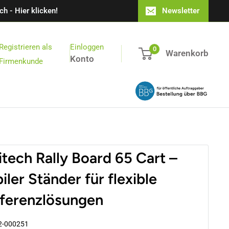
h - Hier klicken!
Newsletter
Registrieren als
Einloggen
0
Warenkorb
Konto
Firmenkunde
itech Rally Board 65 Cart –
ler Ständer für flexible
ferenzlösungen
2-000251