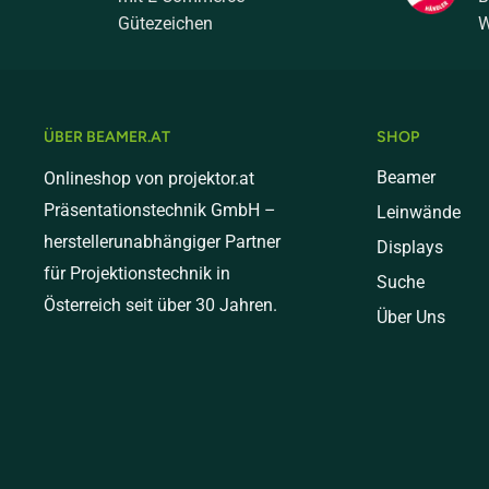
Gütezeichen
W
Versand nach Deutschland
Standardversand (bis 10 kg) - € 18,00
Mediumversand (bis 20 kg) - € 30,00
ÜBER BEAMER.AT
SHOP
Schwere Pakete (bis 31 kg) - € 60,00
Beamer
Onlineshop von projektor.at
Präsentationstechnik GmbH –
Leinwände
Sperrgut (ab 31kg) - € 149,00
herstellerunabhängiger Partner
Displays
Versand nach Italien
für Projektionstechnik in
Suche
Österreich seit über 30 Jahren.
Standardversand (bis 10 kg) - € 18,00
Über Uns
Mediumversand (bis 20 kg) - € 30,00
Schwere Pakete (bis 31 kg) - € 60,00
Sperrgut (ab 31kg) - € 149,00