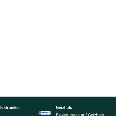
ektroniker
Geizhals
Bewertungen auf Geizhals