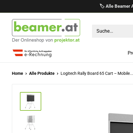
Direkt
🏷️ Alle Beamer 
zum
Inhalt
projektor.at
Präsentationstechnik
GmbH
Pr
Home
Alle Produkte
Logitech Rally Board 65 Cart – Mobile..