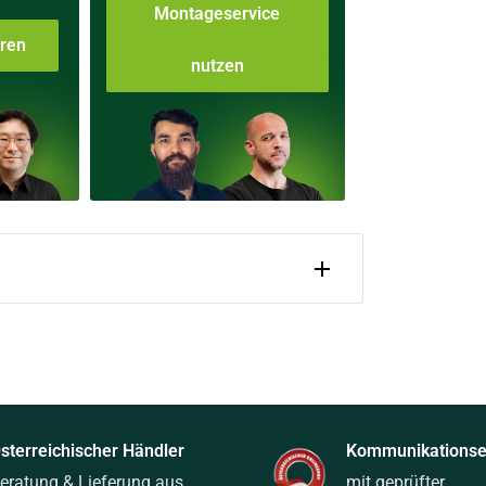
Montageservice
aren
nutzen
sterreichischer Händler
Kommunikationsel
eratung & Lieferung aus
mit geprüfter