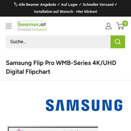
Direkt
🏷️ Alle Beamer Angebote ✓ Auf Lager ✓ Schneller Versand ✓
zum
Installation auf Wunsch - Hier klicken!
Inhalt
0
projektor.at
Präsentationstechnik
GmbH
Samsung Flip Pro WMB-Series 4K/UHD
Digital Flipchart