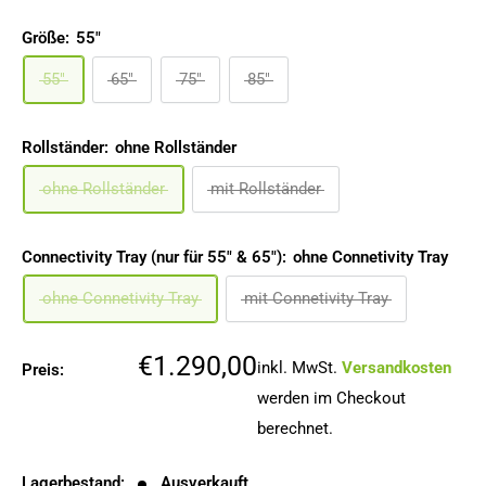
Größe:
55"
55"
65"
75"
85"
Rollständer:
ohne Rollständer
ohne Rollständer
mit Rollständer
Connectivity Tray (nur für 55" & 65"):
ohne Connetivity Tray
ohne Connetivity Tray
mit Connetivity Tray
Sonderpreis
€1.290,00
inkl. MwSt.
Versandkosten
Preis:
werden im Checkout
berechnet.
Lagerbestand:
Ausverkauft