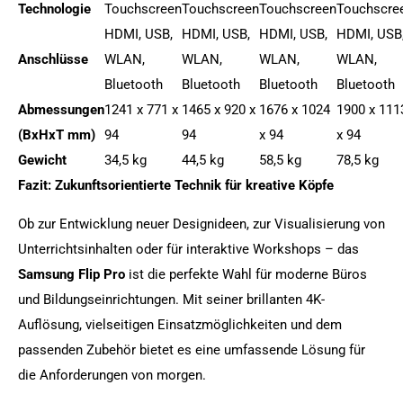
Technologie
Touchscreen
Touchscreen
Touchscreen
Touchscre
HDMI, USB,
HDMI, USB,
HDMI, USB,
HDMI, USB
Anschlüsse
WLAN,
WLAN,
WLAN,
WLAN,
Bluetooth
Bluetooth
Bluetooth
Bluetooth
Abmessungen
1241 x 771 x
1465 x 920 x
1676 x 1024
1900 x 111
(BxHxT mm)
94
94
x 94
x 94
Gewicht
34,5 kg
44,5 kg
58,5 kg
78,5 kg
Fazit: Zukunftsorientierte Technik für kreative Köpfe
Ob zur Entwicklung neuer Designideen, zur Visualisierung von
Unterrichtsinhalten oder für interaktive Workshops – das
Samsung Flip Pro
ist die perfekte Wahl für moderne Büros
und Bildungseinrichtungen. Mit seiner brillanten 4K-
Auflösung, vielseitigen Einsatzmöglichkeiten und dem
passenden Zubehör bietet es eine umfassende Lösung für
die Anforderungen von morgen.