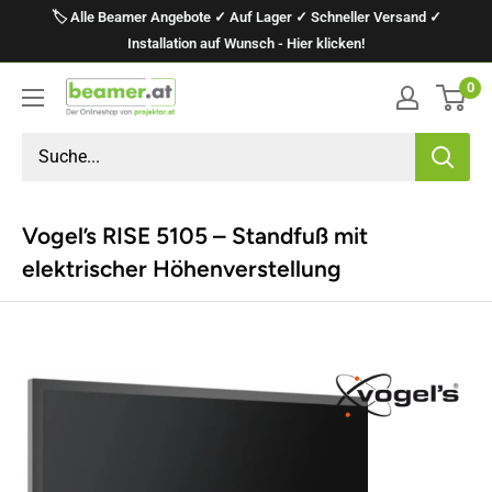
Direkt
🏷️ Alle Beamer Angebote ✓ Auf Lager ✓ Schneller Versand ✓
zum
Installation auf Wunsch - Hier klicken!
Inhalt
0
projektor.at
Präsentationstechnik
GmbH
Vogel’s RISE 5105 – Standfuß mit
elektrischer Höhenverstellung