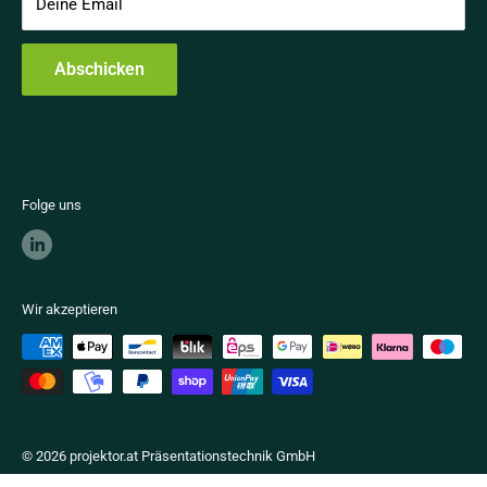
Deine Email
Impressum
Kontakt
Abschicken
Vertrag widerrufen
Folge uns
Wir akzeptieren
© 2026 projektor.at Präsentationstechnik GmbH