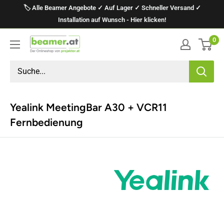
Direkt
🏷️ Alle Beamer Angebote ✓ Auf Lager ✓ Schneller Versand ✓
zum
Installation auf Wunsch - Hier klicken!
Inhalt
0
projektor.at
Präsentationstechnik
GmbH
Yealink MeetingBar A30 + VCR11
Fernbedienung