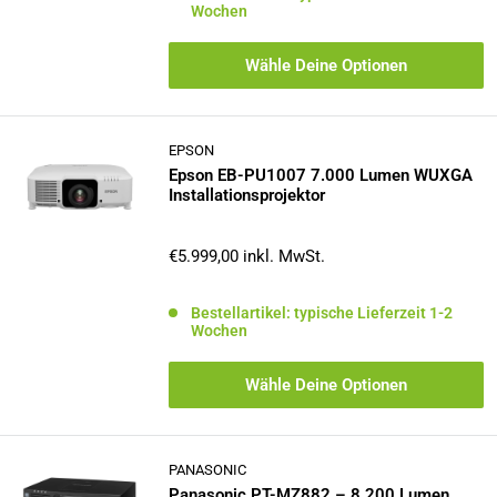
Wochen
Wähle Deine Optionen
EPSON
Epson EB-PU1007 7.000 Lumen WUXGA
Installationsprojektor
Sonderpreis
€5.999,00
inkl. MwSt.
Bestellartikel: typische Lieferzeit 1-2
Wochen
Wähle Deine Optionen
PANASONIC
Panasonic PT-MZ882 – 8.200 Lumen,