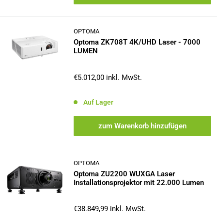
OPTOMA
Optoma ZK708T 4K/UHD Laser - 7000
LUMEN
Sonderpreis
€5.012,00
inkl. MwSt.
Auf Lager
zum Warenkorb hinzufügen
OPTOMA
Optoma ZU2200 WUXGA Laser
Installationsprojektor mit 22.000 Lumen
Sonderpreis
€38.849,99
inkl. MwSt.