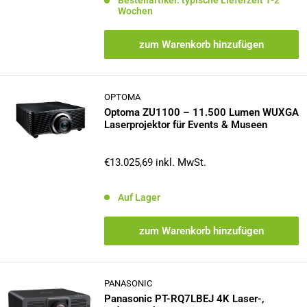
Bestellartikel: typische Lieferzeit 1-2
Wochen
zum Warenkorb hinzufügen
OPTOMA
Optoma ZU1100 – 11.500 Lumen WUXGA
Laserprojektor für Events & Museen
Sonderpreis
€13.025,69
inkl. MwSt.
Auf Lager
zum Warenkorb hinzufügen
PANASONIC
Panasonic PT-RQ7LBEJ 4K Laser-,