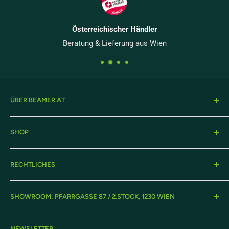
Österreichischer Händler
Beratung & Lieferung aus Wien
ÜBER BEAMER.AT
Onlineshop von projektor.at Präsentationstechnik GmbH
SHOP
– herstellerunabhängiger Partner für Projektionstechnik in
Österreich seit über 30 Jahren.
Beamer
RECHTLICHES
Leinwände
Displays
Garantie
SHOWROOM: PFARRGASSE 87 / 2.STOCK, 1230 WIEN
Suche
Lieferung & Montage
Über Uns
Versand & Retouren
Montag-Donnerstag:
09:00-17:30
NEWSLETTER