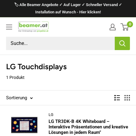
Direkt
🏷️ Alle Beamer Angebote ✓ Auf Lager ✓ Schneller Versand ✓
zum
Installation auf Wunsch - Hier klicken!
Inhalt
0
projektor.at
Präsentationstechnik
GmbH
LG Touchdisplays
1 Produkt
Sortierung
LG
LG TR3DK-B 4K Whiteboard –
Interaktive Präsentationen und kreative
Lösungen in jedem Raum"