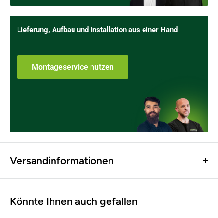
Lieferung, Aufbau und Installation aus einer Hand
Montageservice nutzen
Versandinformationen
Versand innerhalb Österreich
Könnte Ihnen auch gefallen
Standardversand (bis 10 kg) - € 9,00