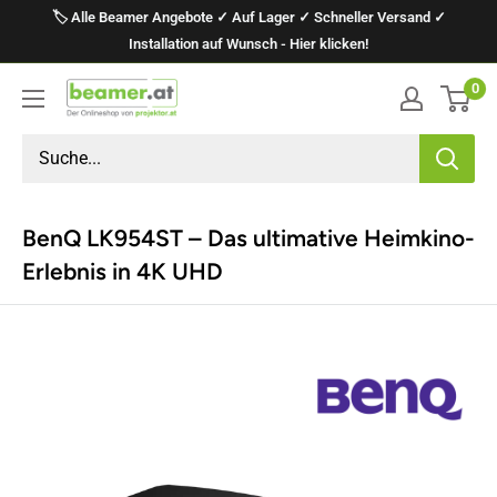
Direkt
🏷️ Alle Beamer Angebote ✓ Auf Lager ✓ Schneller Versand ✓
zum
Installation auf Wunsch - Hier klicken!
Inhalt
0
projektor.at
Präsentationstechnik
GmbH
BenQ LK954ST – Das ultimative Heimkino-
Erlebnis in 4K UHD