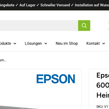
Angebote ✓ Auf Lager ✓ Schneller Versand ✓ Installation auf Wunsc
odukte
Lösungen
Neu im Shop
Kontakt
um...
Eps
600
Hei
SKU:
V1