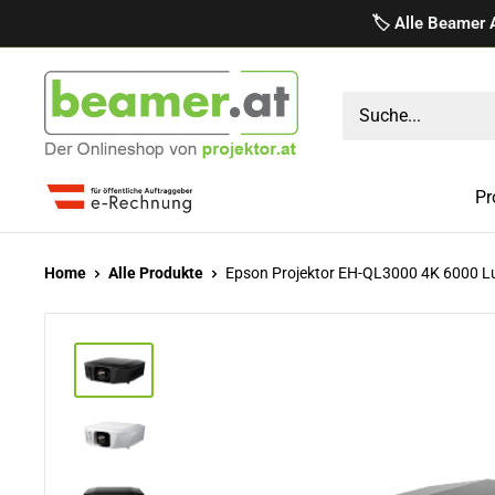
Direkt
🏷️ Alle Beamer 
zum
Inhalt
projektor.at
Präsentationstechnik
GmbH
Pr
Home
Alle Produkte
Epson Projektor EH-QL3000 4K 6000 L