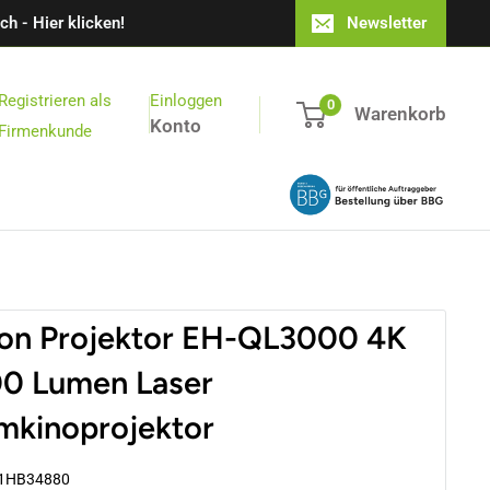
h - Hier klicken!
Newsletter
Registrieren als
Einloggen
0
Warenkorb
Konto
Firmenkunde
on Projektor EH-QL3000 4K
0 Lumen Laser
mkinoprojektor
1HB34880