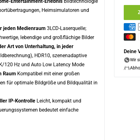
Home-Entertainment-Erlebnis
Bildtechnologie
 Sportübertragungen, Heimsimulatoren und
 für jeden Medienraum
3LCD-Laserquelle;
hwertige, lebendige und großflächige Bilder
er Art von Unterhaltung, in jeder
Deine V
bildberechnung), HDR10, szenenadaptive
Wir s
K/120 Hz und Auto Low Latency Mode
Abho
em Raum
Kompatibel mit einer großen
 für optimale Bildgröße und Bildqualität in
ller IP-Kontrolle
Leicht, kompakt und
Steuerungssystemen bedeutet einfache