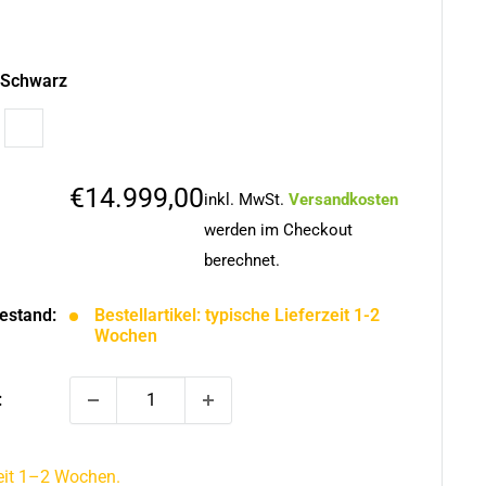
Schwarz
rz
Weiß
Sonderpreis
€14.999,00
inkl. MwSt.
Versandkosten
werden im Checkout
berechnet.
estand:
Bestellartikel: typische Lieferzeit 1-2
Wochen
:
zeit 1–2 Wochen.