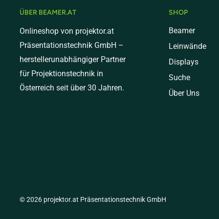
Mediumversand (bis 20 kg) - € 30,00
ÜBER BEAMER.AT
SHOP
Schwere Pakete (bis 31 kg) - € 60,00
Beamer
Onlineshop von projektor.at
Präsentationstechnik GmbH –
Leinwände
Sperrgut (ab 31kg) - € 149,00
herstellerunabhängiger Partner
Displays
Versand nach Italien
für Projektionstechnik in
Suche
Österreich seit über 30 Jahren.
Standardversand (bis 10 kg) - € 18,00
Über Uns
Mediumversand (bis 20 kg) - € 30,00
Schwere Pakete (bis 31 kg) - € 60,00
Sperrgut (ab 31kg) - € 149,00
© 2026 projektor.at Präsentationstechnik GmbH