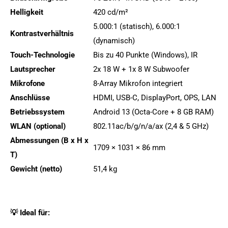
Helligkeit
420 cd/m²
5.000:1 (statisch), 6.000:1
Kontrastverhältnis
(dynamisch)
Touch-Technologie
Bis zu 40 Punkte (Windows), IR
Lautsprecher
2x 18 W + 1x 8 W Subwoofer
Mikrofone
8-Array Mikrofon integriert
Anschlüsse
HDMI, USB-C, DisplayPort, OPS, LAN
Betriebssystem
Android 13 (Octa-Core + 8 GB RAM)
WLAN (optional)
802.11ac/b/g/n/a/ax (2,4 & 5 GHz)
Abmessungen (B x H x
1709 × 1031 × 86 mm
T)
Gewicht (netto)
51,4 kg
💡 Ideal für: