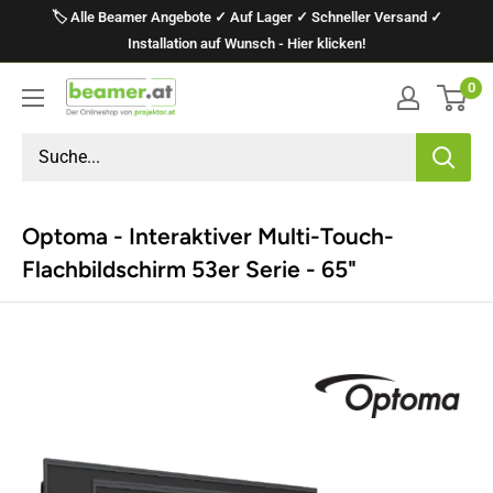
Direkt
🏷️ Alle Beamer Angebote ✓ Auf Lager ✓ Schneller Versand ✓
zum
Installation auf Wunsch - Hier klicken!
Inhalt
0
projektor.at
Präsentationstechnik
GmbH
Optoma - Interaktiver Multi-Touch-
Flachbildschirm 53er Serie - 65"