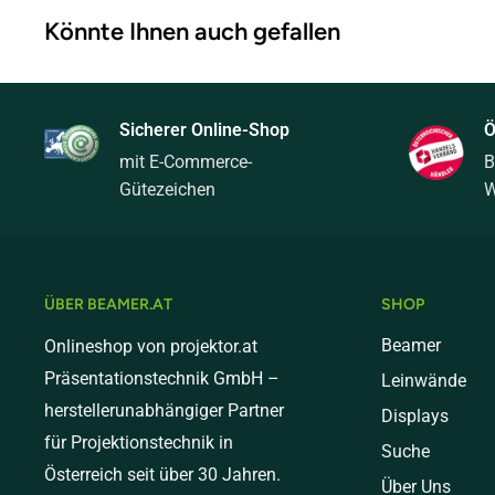
Könnte Ihnen auch gefallen
Standardversand (bis 10 kg) - € 9,00
Mediumversand (bis 20 kg) - € 20,00
Schwere Pakete (bis 31 kg) - € 40,00
Sicherer Online-Shop
Ö
mit E-Commerce-
B
Sperrgut (ab 31kg) - € 99,00
Gütezeichen
W
Versand nach Deutschland
Standardversand (bis 10 kg) - € 18,00
Mediumversand (bis 20 kg) - € 30,00
ÜBER BEAMER.AT
SHOP
Schwere Pakete (bis 31 kg) - € 60,00
Beamer
Onlineshop von projektor.at
Präsentationstechnik GmbH –
Leinwände
Sperrgut (ab 31kg) - € 149,00
herstellerunabhängiger Partner
Displays
Versand nach Italien
für Projektionstechnik in
Suche
Österreich seit über 30 Jahren.
Standardversand (bis 10 kg) - € 18,00
Über Uns