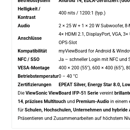
Betriebssystem
Android 14, EDLA-zertifiziert (Goo
Helligkeit /
400 nits / 1200:1 (typ.)
Kontrast
Audio
2 × 25 W + 1 × 20 W Subwoofer, 8-
4× HDMI 2.1, DisplayPort, VGA, 3×
Anschlüsse
OPS-Slot
Kompatibilität
myViewBoard for Android & Windo
NFC / SSO
Ja – schneller Login mit NFC und 
VESA-Montage
400 × 200 (55"), 600 × 400 (65"), 8
Betriebstemperatur
0 – 40 °C
Zertifizierungen
EPEAT Silver, Energy Star 8.0, Lo
Die
ViewSonic ViewBoard IFP-51 Serie
vereint
brillant
14
,
präzises Multitouch
und
Premium-Audio
in einem e
für
Schulen, Hochschulen, Unternehmen und hybride
Präsentieren und Zusammenarbeiten auf höchstem Ni