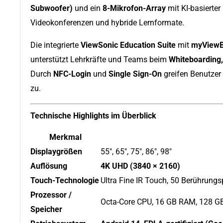
Subwoofer)
und ein
8-Mikrofon-Array
mit KI-basierte
Videokonferenzen und hybride Lernformate.
Die integrierte
ViewSonic Education Suite
mit
myView
unterstützt Lehrkräfte und Teams beim
Whiteboarding
Durch
NFC-Login
und
Single Sign-On
greifen Benutzer 
zu.
Technische Highlights im Überblick
Merkmal
Displaygrößen
55", 65", 75", 86", 98"
Auflösung
4K UHD (3840 × 2160)
Touch-Technologie
Ultra Fine IR Touch, 50 Berührungs
Prozessor /
Octa-Core CPU, 16 GB RAM, 128 G
Speicher