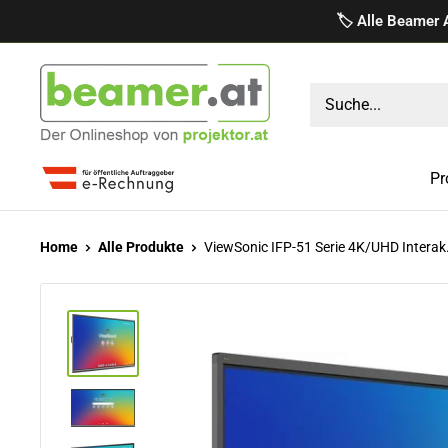
Direkt
🏷️ Alle Beamer 
zum
Inhalt
projektor.at
Präsentationstechnik
GmbH
Pr
Home
Alle Produkte
ViewSonic IFP-51 Serie 4K/UHD Interak.