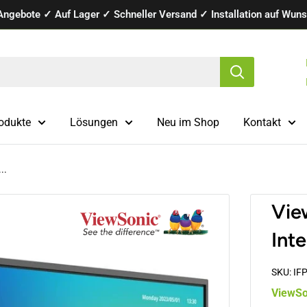
Angebote ✓ Auf Lager ✓ Schneller Versand ✓ Installation auf Wunsc
odukte
Lösungen
Neu im Shop
Kontakt
..
Vie
Int
SKU:
IF
ViewSo