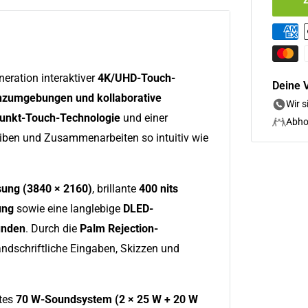
neration interaktiver
4K/UHD-Touch-
Deine V
zumgebungen und kollaborative
Wir s
unkt-Touch-Technologie
und einer
Abho
iben und Zusammenarbeiten so intuitiv wie
ung (3840 × 2160)
, brillante
400 nits
ung
sowie eine langlebige
DLED-
unden
. Durch die
Palm Rejection-
ndschriftliche Eingaben, Skizzen und
rtes
70 W-Soundsystem (2 × 25 W + 20 W