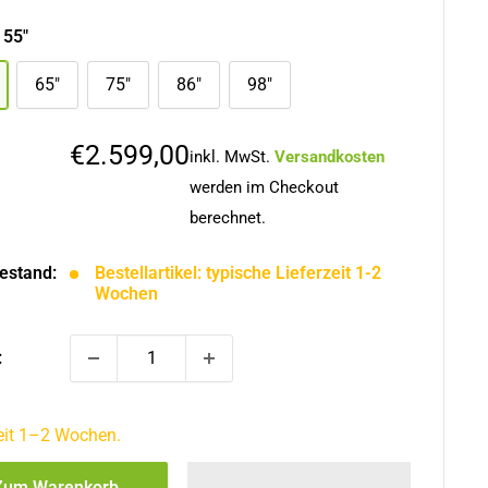
:
55"
65"
75"
86"
98"
Sonderpreis
€2.599,00
inkl. MwSt.
Versandkosten
werden im Checkout
berechnet.
estand:
Bestellartikel: typische Lieferzeit 1-2
Wochen
:
zeit 1–2 Wochen.
Zum Warenkorb