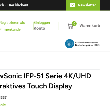
h - Hier klicken!
Newsletter
Registrieren als
Einloggen
0
Warenkorb
Konto
Firmenkunde
wSonic IFP-51 Serie 4K/UHD
eraktives Touch Display
P5551
nic