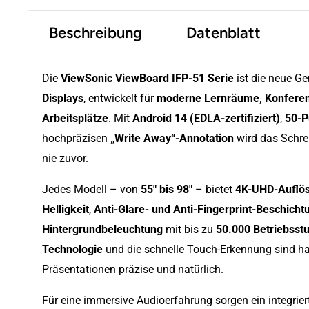
Beschreibung
Datenblatt
Die
ViewSonic ViewBoard IFP-51 Serie
ist die neue Ge
Displays
, entwickelt für
moderne Lernräume, Konferen
Arbeitsplätze
. Mit
Android 14 (EDLA-zertifiziert)
,
50-P
hochpräzisen
„Write Away“-Annotation
wird das Schre
nie zuvor.
Jedes Modell – von
55" bis 98"
– bietet
4K-UHD-Auflös
Helligkeit
,
Anti-Glare- und Anti-Fingerprint-Beschicht
Hintergrundbeleuchtung
mit bis zu
50.000 Betriebsst
Technologie
und die schnelle Touch-Erkennung sind ha
Präsentationen präzise und natürlich.
Für eine immersive Audioerfahrung sorgen ein integrie