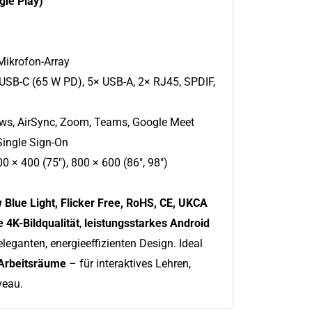
gle Play)
Mikrofon-Array
 USB-C (65 W PD), 5× USB-A, 2× RJ45, SPDIF,
ws, AirSync, Zoom, Teams, Google Meet
Single Sign-On
00 × 400 (75"), 800 × 600 (86", 98")
w Blue Light, Flicker Free, RoHS, CE, UKCA
e 4K-Bildqualität
,
leistungsstarkes Android
leganten, energieeffizienten Design. Ideal
 Arbeitsräume
– für interaktives Lehren,
veau.