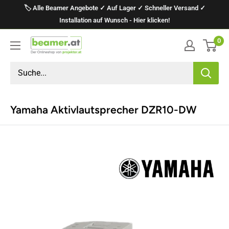
Direkt
🏷️ Alle Beamer Angebote ✓ Auf Lager ✓ Schneller Versand ✓
zum
Installation auf Wunsch - Hier klicken!
Inhalt
0
projektor.at
Präsentationstechnik
GmbH
Yamaha Aktivlautsprecher DZR10-DW