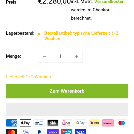
Sonderpreis
€2.280,00
inkl. MwSt.
Versandkosten
Preis:
werden im Checkout
berechnet.
Lagerbestand:
Bestellartikel: typische Lieferzeit 1-2
Wochen
Menge:
Lieferzeit 1–2 Wochen.
Zum Warenkorb